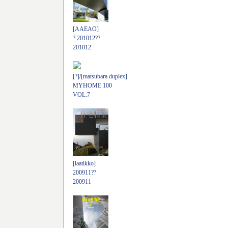
[AAEAO]
? 201012??
201012
[?]/[matsubara duplex]
MYHOME 100
VOL.7
[laatikko]
200911??
200911