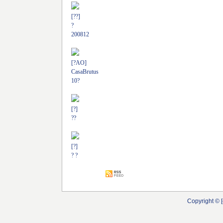
[??]
?
200812
[?AO]
CasaBrutus
10?
[?]
??
[?]
? ?
Copyright © [