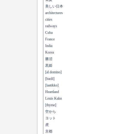
美しい日本
architectures
cities
railways
Cuba
France
India
Korea
勝沼
黒姫
[al domino]
[baoli]
[laatikko]
Heartland
Louis Kahn
[thyme]
空から
ヨット
虎
京都