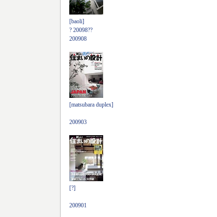
[baoli]
? 20098??
200908
[matsubara duplex]
200903
[?]
200901