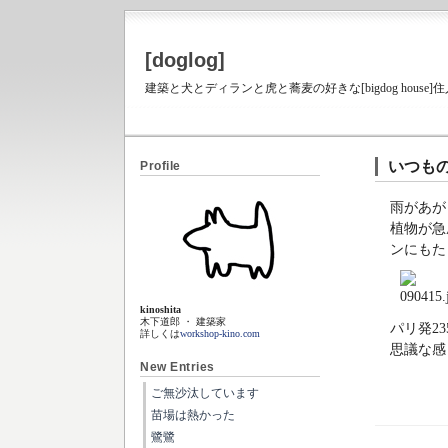
[doglog]
建築と犬とディランと虎と蕎麦の好きな[bigdog house
いつもの朝
Profile
雨があが
植物が急
ンにもた
kinoshita
木下道郎 ・ 建築家
パリ発2
詳しくは
workshop-kino.com
思議な感
New Entries
ご無沙汰しています
苗場は熱かった
鷺鷺