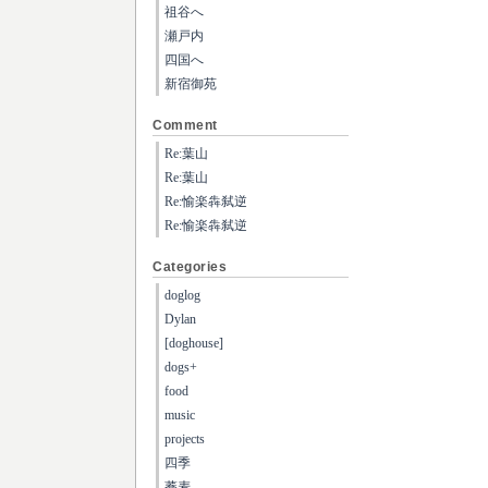
祖谷へ
瀬戸内
四国へ
新宿御苑
Comment
Re:葉山
Re:葉山
Re:愉楽犇弑逆
Re:愉楽犇弑逆
Categories
doglog
Dylan
[doghouse]
dogs+
food
music
projects
四季
蕎麦