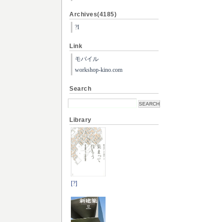
Archives(4185)
?I
Link
モバイル
workshop-kino.com
Search
Library
[?]