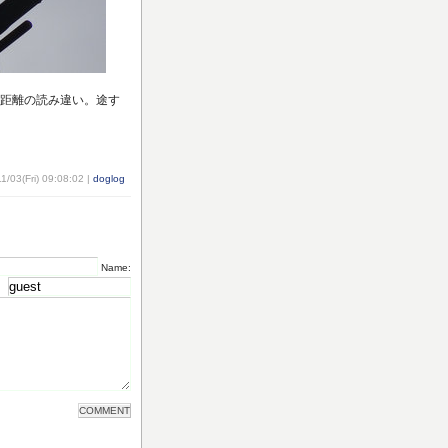
距離の読み違い。途す
1/03(Fri) 09:08:02 |
doglog
Name: