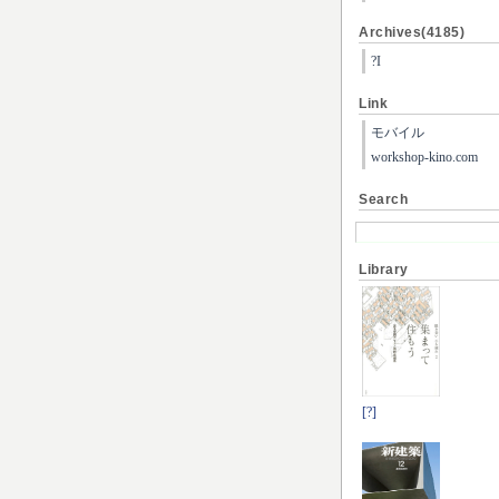
Archives(4185)
?I
Link
モバイル
workshop-kino.com
Search
Library
[?]