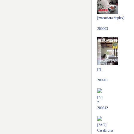
[matsubara duplex]
200903
[?]
200901
[??]
?
200812
[?AO]
CasaBrutus