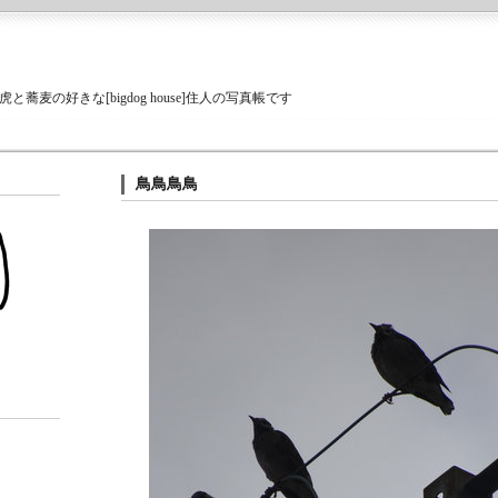
蕎麦の好きな[bigdog house]住人の写真帳です
鳥鳥鳥鳥