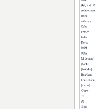
美しい日本
architectures
cities
railways
Cuba
France
India
Korea
勝沼
黒姫
[al domino]
[baoli]
[laatikko]
Heartland
Louis Kahn
[thyme]
空から
ヨット
虎
京都