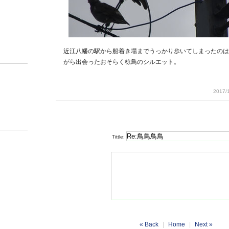
近江八幡の駅から船着き場までうっかり歩いてしまったのは
がら出会ったおそらく椋鳥のシルエット。
2017/1
Tittle:
« Back
|
Home
|
Next »