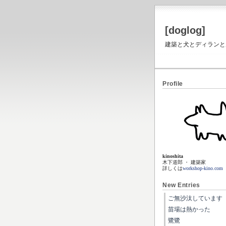
[doglog]
建築と犬とディランと虎と
Profile
kinoshita
木下道郎 ・ 建築家
詳しくは
workshop-kino.com
New Entries
ご無沙汰しています
苗場は熱かった
鷺鷺