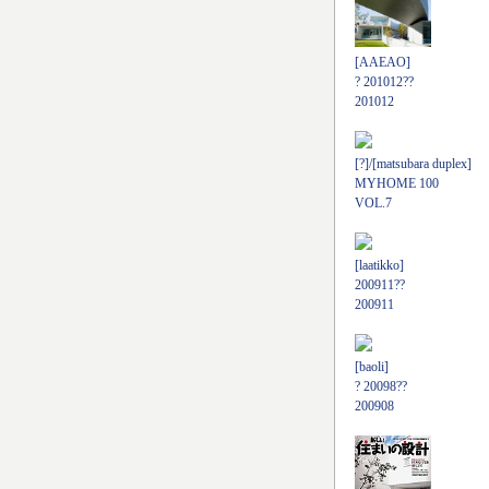
[AAEAO]
? 201012??
201012
[?]/[matsubara duplex]
MYHOME 100
VOL.7
[laatikko]
200911??
200911
[baoli]
? 20098??
200908