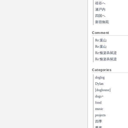
祖谷へ
瀬戸内
四国へ
新宿御苑
Comment
Re:葉山
Re:葉山
Re:愉楽犇弑逆
Re:愉楽犇弑逆
Categories
doglog
Dylan
[doghouse]
dogs+
food
music
projects
四季
蕎麦