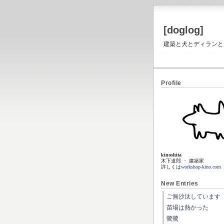
[doglog]
建築と犬とディランと虎と
Profile
kinoshita
木下道郎 ・ 建築家
詳しくは
workshop-kino.com
New Entries
ご無沙汰しています
苗場は熱かった
鷺鷺