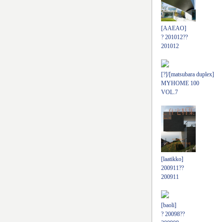
[AAEAO]
? 201012??
201012
[?]/[matsubara duplex]
MYHOME 100
VOL.7
[laatikko]
200911??
200911
[baoli]
? 20098??