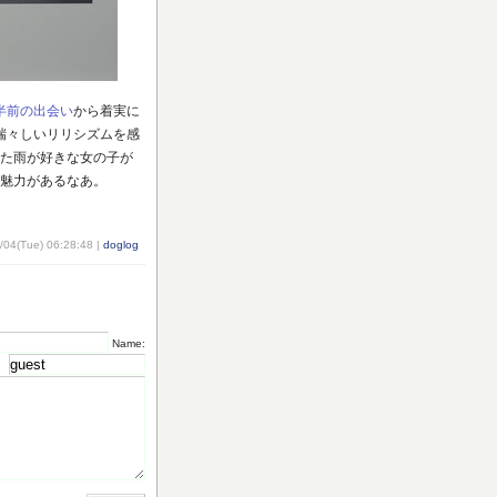
半前の出会い
から着実に
瑞々しいリリシズムを感
た雨が好きな女の子が
魅力があるなあ。
/04(Tue) 06:28:48 |
doglog
Name: