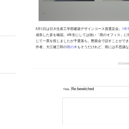
8月1日は日大生産工学部建築デザインコース賞選定会。
1年
成長した姿を確認。4年生にしては拙い「雨のオフィス」に
じて一票を投じましたが予選落ち。懇親会で話すことができ
作者。大江健三郎の
雨の木
もそうだけれど、雨には不思議な
2015/08
Tittle: