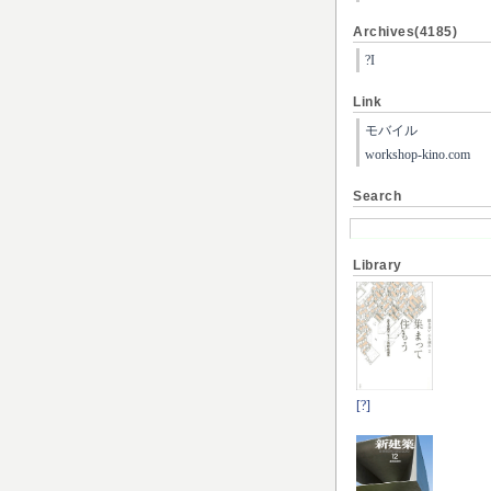
Archives(4185)
?I
Link
モバイル
workshop-kino.com
Search
Library
[?]