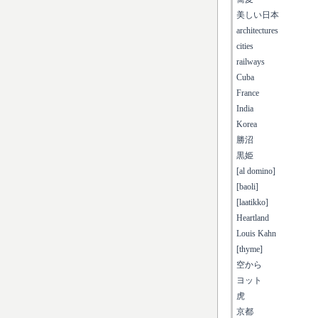
美しい日本
architectures
cities
railways
Cuba
France
India
Korea
勝沼
黒姫
[al domino]
[baoli]
[laatikko]
Heartland
Louis Kahn
[thyme]
空から
ヨット
虎
京都