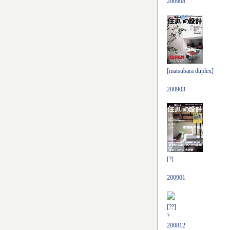
200908
[matsubara duplex]
200903
[?]
200901
[??]
?
200812