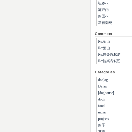
祖谷へ
瀬戸内
四国へ
新宿御苑
Comment
Re:葉山
Re:葉山
Re:愉楽犇弑逆
Re:愉楽犇弑逆
Categories
doglog
Dylan
[doghouse]
dogs+
food
music
projects
四季
蕎麦