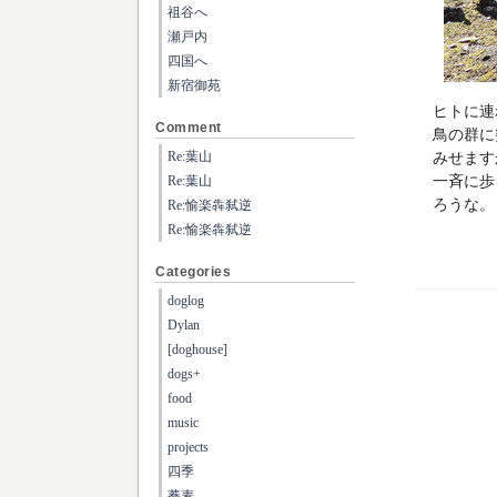
祖谷へ
瀬戸内
四国へ
新宿御苑
ヒトに連
Comment
鳥の群に
Re:葉山
みせます
一斉に歩
Re:葉山
ろうな。
Re:愉楽犇弑逆
Re:愉楽犇弑逆
Categories
doglog
Dylan
[doghouse]
dogs+
food
music
projects
四季
蕎麦