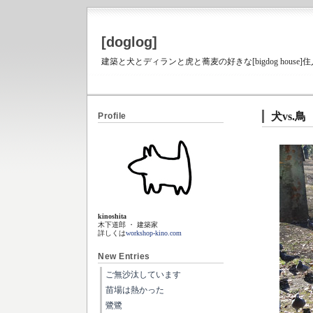
[doglog]
建築と犬とディランと虎と蕎麦の好きな[bigdog house
犬vs.鳥
Profile
kinoshita
木下道郎 ・ 建築家
詳しくは
workshop-kino.com
New Entries
ご無沙汰しています
苗場は熱かった
鷺鷺