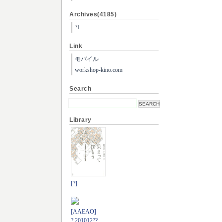
Archives(4185)
?I
Link
モバイル
workshop-kino.com
Search
Library
[?]
[AAEAO]
? 201012??