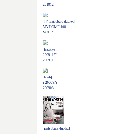
201012
[?]/[matsubara duplex]
MYHOME 100
VOL.7
[laatikko]
200911??
200911
[baoli]
? 20098??
200908
[matsubara duplex]