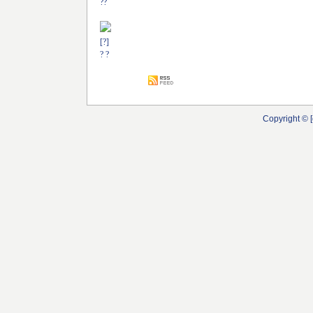
??
[?]
? ?
Copyright © [