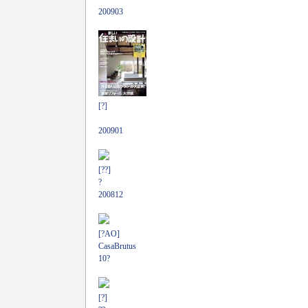
200903
[?]
200901
[??]
?
200812
[?AO]
CasaBrutus
10?
[?]