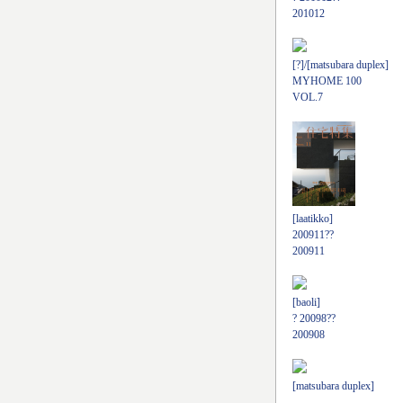
201012
[?]/[matsubara duplex]
MYHOME 100
VOL.7
[laatikko]
200911??
200911
[baoli]
? 20098??
200908
[matsubara duplex]