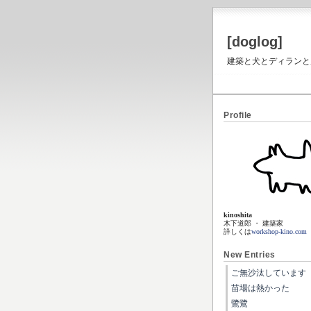
[doglog]
建築と犬とディランと虎と
Profile
kinoshita
木下道郎 ・ 建築家
詳しくは
workshop-kino.com
New Entries
ご無沙汰しています
苗場は熱かった
鷺鷺