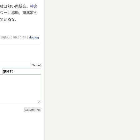
後は熱い懇親会。
神宮
ワーに感動。建築家の
ているな。
/19(Mon) 09:35:48 |
doglog
Name: