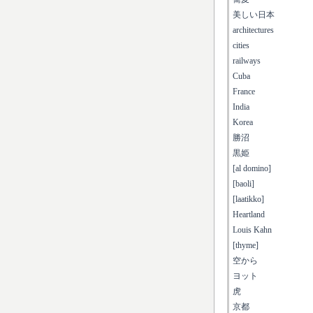
美しい日本
architectures
cities
railways
Cuba
France
India
Korea
勝沼
黒姫
[al domino]
[baoli]
[laatikko]
Heartland
Louis Kahn
[thyme]
空から
ヨット
虎
京都