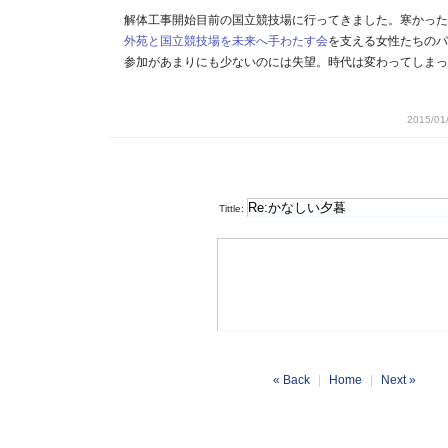
解体工事開始目前の国立競技場に行ってきました。寒かった
外苑と国立競技場を未来へ手わたす会
を支える女性たちのパ
参加があまりにも少ないのには失望。時代は変わってしまっ
2015/01
Tittle:
« Back
|
Home
|
Next »