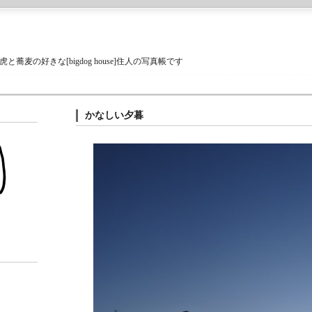
蕎麦の好きな[bigdog house]住人の写真帳です
かなしい夕暮