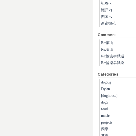
祖谷へ
瀬戸内
四国へ
新宿御苑
Comment
Re:葉山
Re:葉山
Re:愉楽犇弑逆
Re:愉楽犇弑逆
Categories
doglog
Dylan
[doghouse]
dogs+
food
music
projects
四季
蕎麦