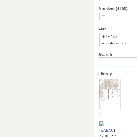
Archives(4185)
?I
Link
モバイル
workshop-kino.com
Search
Library
[?]
[AAEAO]
? 201012??