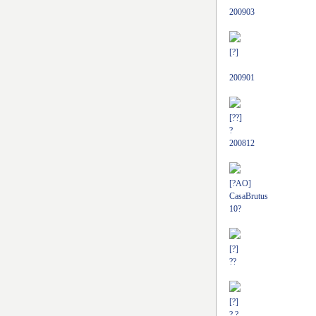
200903
[?]
200901
[??]
?
200812
[?AO]
CasaBrutus
10?
[?]
??
[?]
? ?