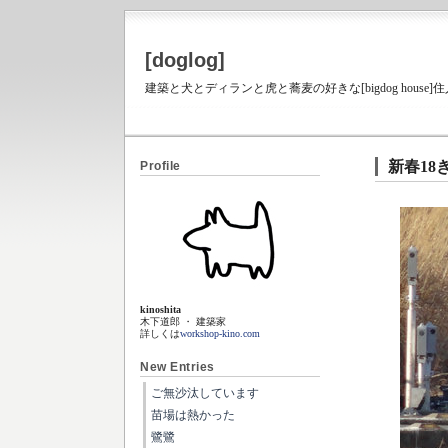
[doglog]
建築と犬とディランと虎と蕎麦の好きな[bigdog house
新春18
Profile
kinoshita
木下道郎 ・ 建築家
詳しくは
workshop-kino.com
New Entries
ご無沙汰しています
苗場は熱かった
鷺鷺