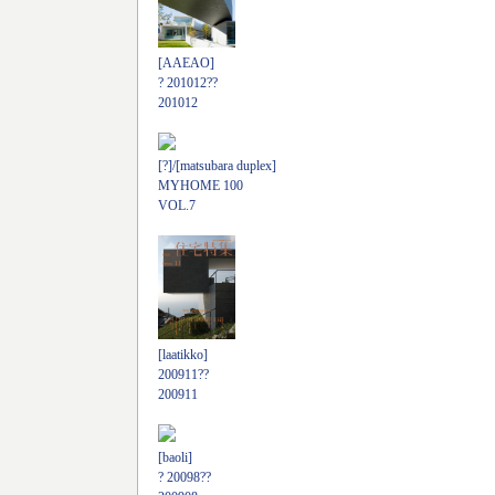
[AAEAO]
? 201012??
201012
[?]/[matsubara duplex]
MYHOME 100
VOL.7
[laatikko]
200911??
200911
[baoli]
? 20098??