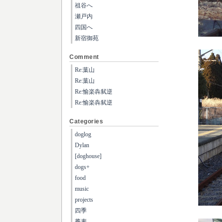
祖谷へ
瀬戸内
四国へ
新宿御苑
Comment
Re:葉山
Re:葉山
Re:愉楽犇弑逆
Re:愉楽犇弑逆
Categories
doglog
Dylan
[doghouse]
dogs+
food
music
projects
四季
蕎麦