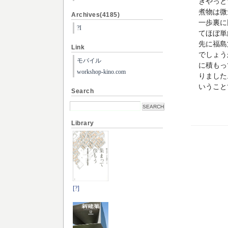
きやっと
煮物は微
Archives(4185)
一歩裏に
?I
てほぼ単
先に福島
Link
でしょう
モバイル
に積もっ
workshop-kino.com
りました
いうこと
Search
Library
[?]