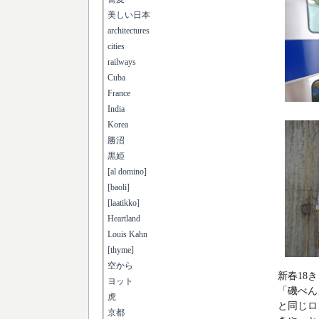
美しい日本
architectures
cities
railways
Cuba
France
India
Korea
勝沼
黒姫
[al domino]
[baoli]
[laatikko]
Heartland
Louis Kahn
[thyme]
空から
新春18
ヨット
「磯べん
虎
と同じロ
京都