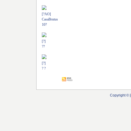
[?AO]
CasaBrutus
10?
[?]
??
[?]
? ?
Copyright © [