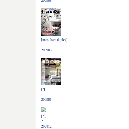
200908
[matsubara duplex]
200903
[?]
200901
[??]
?
200812