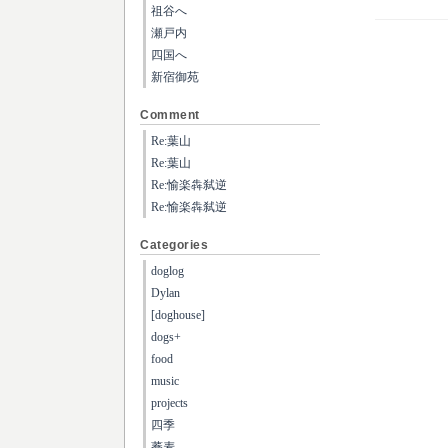
祖谷へ
瀬戸内
四国へ
新宿御苑
Comment
Re:葉山
Re:葉山
Re:愉楽犇弑逆
Re:愉楽犇弑逆
Categories
doglog
Dylan
[doghouse]
dogs+
food
music
projects
四季
蕎麦