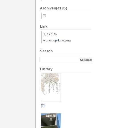
Archives(4185)
?I
Link
モバイル
workshop-kino.com
Search
Library
[?]