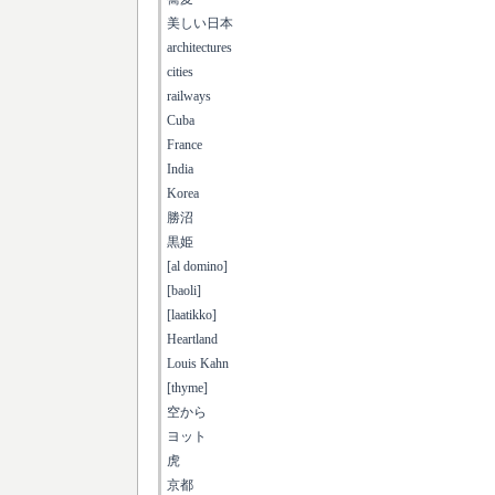
美しい日本
architectures
cities
railways
Cuba
France
India
Korea
勝沼
黒姫
[al domino]
[baoli]
[laatikko]
Heartland
Louis Kahn
[thyme]
空から
ヨット
虎
京都