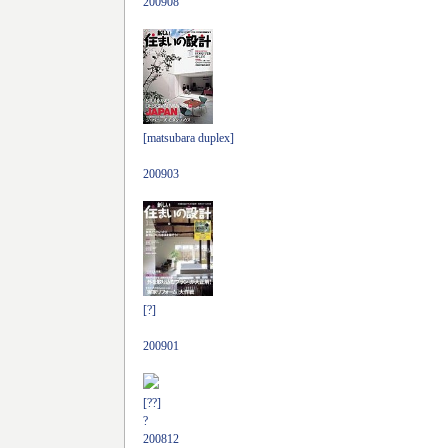
200908
[matsubara duplex]
200903
[?]
200901
[??]
?
200812