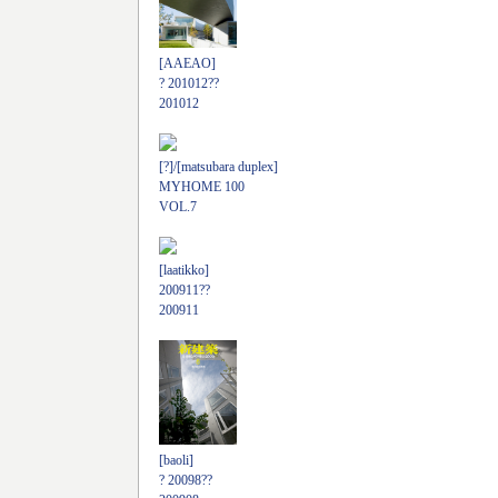
[AAEAO]
? 201012??
201012
[?]/[matsubara duplex]
MYHOME 100
VOL.7
[laatikko]
200911??
200911
[baoli]
? 20098??