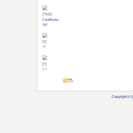
[?AO]
CasaBrutus
10?
[?]
??
[?]
? ?
Copyright © [