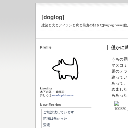
[doglog]
建築と犬とディランと虎と蕎麦の好きな[bigdog house
僅かに
Profile
うちの界
マスコミ
題のテラ
建ってい
あって、
kinoshita
めました
木下道郎 ・ 建築家
もあった
詳しくは
workshop-kino.com
New Entries
ご無沙汰しています
苗場は熱かった
鷺鷺