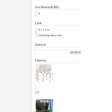
Archives(4185)
?I
Link
モバイル
workshop-kino.com
Search
Library
[?]