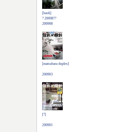
[baoli]
? 20098??
200908
[matsubara duplex]
200903
[?]
200901