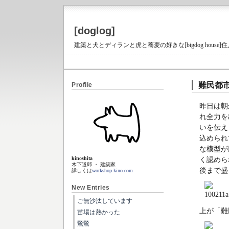
[doglog]
建築と犬とディランと虎と蕎麦の好きな[bigdog house
難民都
Profile
昨日は朝
れ全力を
いを伝え
込められ
な模型が
kinoshita
く認めら
木下道郎 ・ 建築家
後まで盛
詳しくは
workshop-kino.com
New Entries
ご無沙汰しています
上が「難
苗場は熱かった
鷺鷺