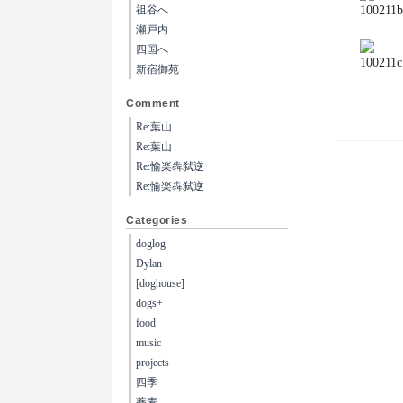
祖谷へ
瀬戸内
四国へ
新宿御苑
Comment
Re:葉山
Re:葉山
Re:愉楽犇弑逆
Re:愉楽犇弑逆
Categories
doglog
Dylan
[doghouse]
dogs+
food
music
projects
四季
蕎麦