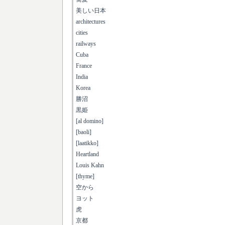
美しい日本
architectures
cities
railways
Cuba
France
India
Korea
勝沼
黒姫
[al domino]
[baoli]
[laatikko]
Heartland
Louis Kahn
[thyme]
空から
ヨット
虎
京都