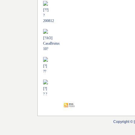
[??]
?
200812
[?AO]
CasaBrutus
10?
[?]
??
[?]
? ?
Copyright © [