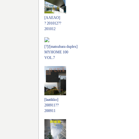
[AAEAO]
? 201012??
201012
[?]/[matsubara duplex]
MYHOME 100
VOL.7
[laatikko]
200911??
200911