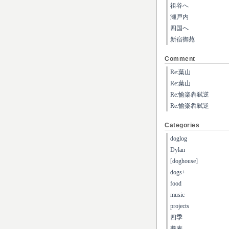
祖谷へ
瀬戸内
四国へ
新宿御苑
Comment
Re:葉山
Re:葉山
Re:愉楽犇弑逆
Re:愉楽犇弑逆
Categories
doglog
Dylan
[doghouse]
dogs+
food
music
projects
四季
蕎麦