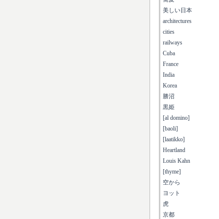
美しい日本
architectures
cities
railways
Cuba
France
India
Korea
勝沼
黒姫
[al domino]
[baoli]
[laatikko]
Heartland
Louis Kahn
[thyme]
空から
ヨット
虎
京都