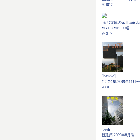
201012
[金沢文庫の家]/[matsubara
MYHOME 100選
VOL.7
[laatikko]
住宅特集 2009年11月号
200911
[baoli]
新建築 2009年8月号