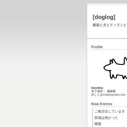
[doglog]
建築と犬とディランと虎と
Profile
kinoshita
木下道郎 ・ 建築家
詳しくは
workshop-kino.com
New Entries
ご無沙汰しています
苗場は熱かった
鷺鷺