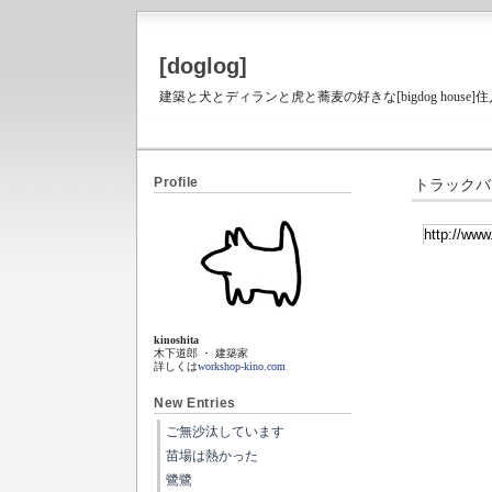
[doglog]
建築と犬とディランと虎と蕎麦の好きな[bigdog house
Profile
トラックバ
kinoshita
木下道郎 ・ 建築家
詳しくは
workshop-kino.com
New Entries
ご無沙汰しています
苗場は熱かった
鷺鷺