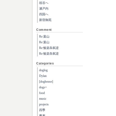
祖谷へ
瀬戸内
四国へ
新宿御苑
Comment
Re:葉山
Re:葉山
Re:愉楽犇弑逆
Re:愉楽犇弑逆
Categories
doglog
Dylan
[doghouse]
dogs+
food
music
projects
四季
蕎麦