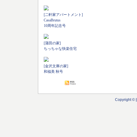
[二軒家アパートメント]
CasaBrutus
10周年記念号
[蒲田の家]
ちっちゃな快楽住宅
[金沢文庫の家]
和福美 秋号
Copyright © [