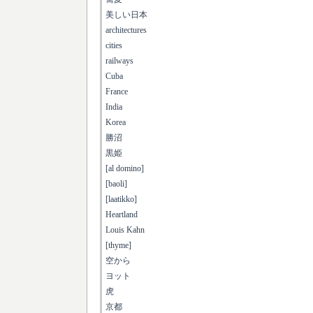
美しい日本
architectures
cities
railways
Cuba
France
India
Korea
勝沼
黒姫
[al domino]
[baoli]
[laatikko]
Heartland
Louis Kahn
[thyme]
空から
ヨット
虎
京都