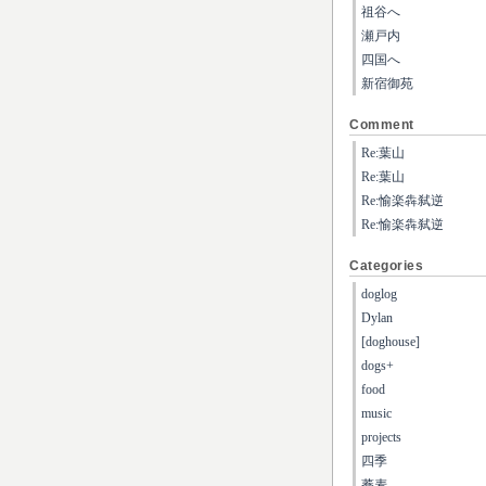
祖谷へ
瀬戸内
四国へ
新宿御苑
Comment
Re:葉山
Re:葉山
Re:愉楽犇弑逆
Re:愉楽犇弑逆
Categories
doglog
Dylan
[doghouse]
dogs+
food
music
projects
四季
蕎麦