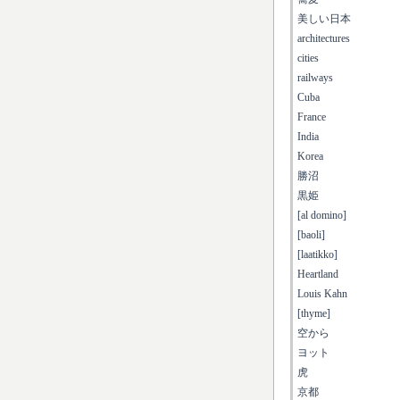
美しい日本
architectures
cities
railways
Cuba
France
India
Korea
勝沼
黒姫
[al domino]
[baoli]
[laatikko]
Heartland
Louis Kahn
[thyme]
空から
ヨット
虎
京都