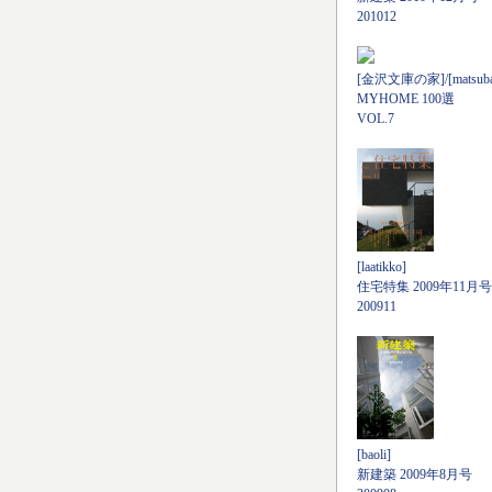
201012
[金沢文庫の家]/[matsubara
MYHOME 100選
VOL.7
[laatikko]
住宅特集 2009年11月号
200911
[baoli]
新建築 2009年8月号