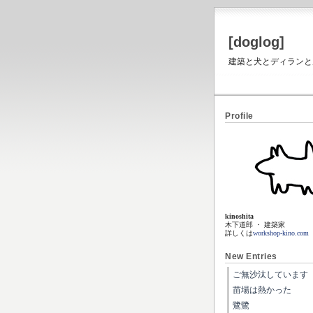
[doglog]
建築と犬とディランと虎と
Profile
kinoshita
木下道郎 ・ 建築家
詳しくは
workshop-kino.com
New Entries
ご無沙汰しています
苗場は熱かった
鷺鷺