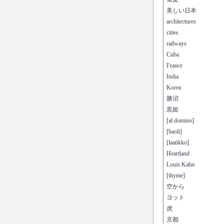
美しい日本
architectures
cities
railways
Cuba
France
India
Korea
勝沼
黒姫
[al domino]
[baoli]
[laatikko]
Heartland
Louis Kahn
[thyme]
空から
ヨット
虎
京都