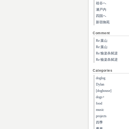
祖谷へ
瀬戸内
四国へ
新宿御苑
Comment
Re:葉山
Re:葉山
Re:愉楽犇弑逆
Re:愉楽犇弑逆
Categories
doglog
Dylan
[doghouse]
dogs+
food
music
projects
四季
蕎麦