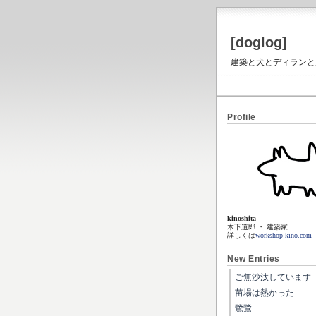
[doglog]
建築と犬とディランと虎と
Profile
kinoshita
木下道郎 ・ 建築家
詳しくは
workshop-kino.com
New Entries
ご無沙汰しています
苗場は熱かった
鷺鷺