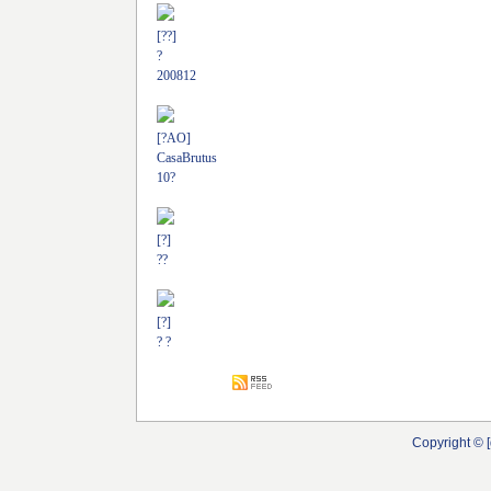
[??]
?
200812
[?AO]
CasaBrutus
10?
[?]
??
[?]
? ?
Copyright © [