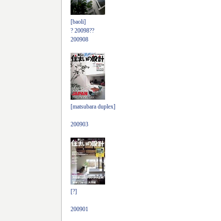
[baoli]
? 20098??
200908
[matsubara duplex]
200903
[?]
200901