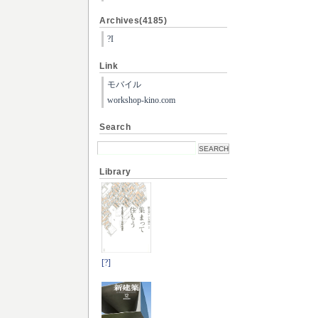
Archives(4185)
?I
Link
モバイル
workshop-kino.com
Search
Library
[?]