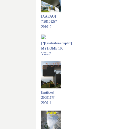
[AAEAO]
? 201012??
201012
[?]/[matsubara duplex]
MYHOME 100
VOL.7
[laatikko]
200911??
200911