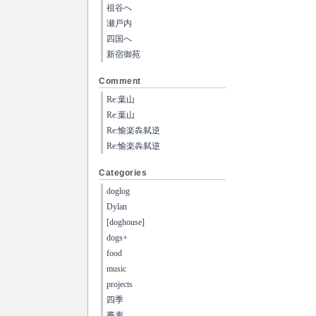
祖谷へ
瀬戸内
四国へ
新宿御苑
Comment
Re:葉山
Re:葉山
Re:愉楽犇弑逆
Re:愉楽犇弑逆
Categories
doglog
Dylan
[doghouse]
dogs+
food
music
projects
四季
蕎麦