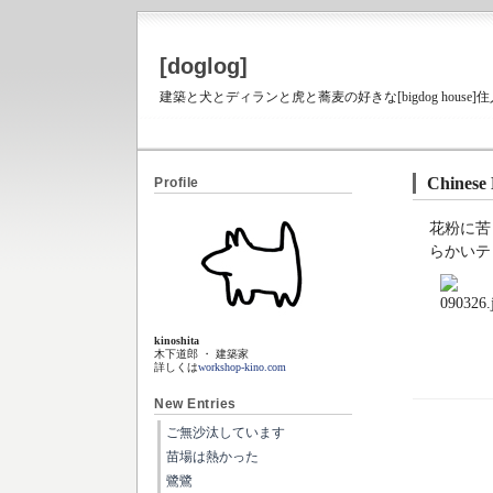
[doglog]
建築と犬とディランと虎と蕎麦の好きな[bigdog house
Chinese 
Profile
花粉に苦
らかいテ
kinoshita
木下道郎 ・ 建築家
詳しくは
workshop-kino.com
New Entries
ご無沙汰しています
苗場は熱かった
鷺鷺