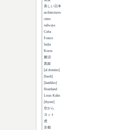
美しい日本
architectures
cities
railways
Cuba
France
India
Korea
勝沼
黒姫
[al domino]
[baoli]
[laatikko]
Heartland
Louis Kahn
[thyme]
空から
ヨット
虎
京都