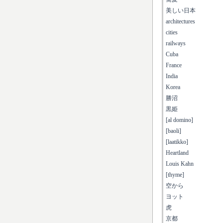
美しい日本
architectures
cities
railways
Cuba
France
India
Korea
勝沼
黒姫
[al domino]
[baoli]
[laatikko]
Heartland
Louis Kahn
[thyme]
空から
ヨット
虎
京都