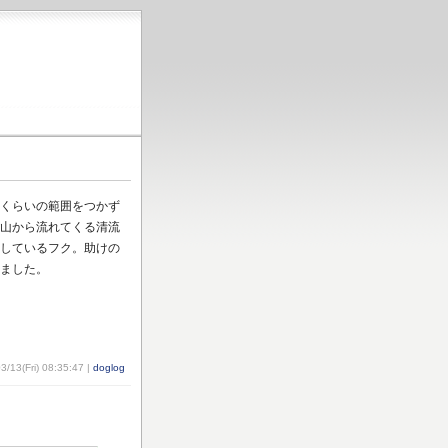
ｍくらいの範囲をつかず
山から流れてくる清流
しているフク。助けの
ました。
3/13(Fri) 08:35:47 |
doglog