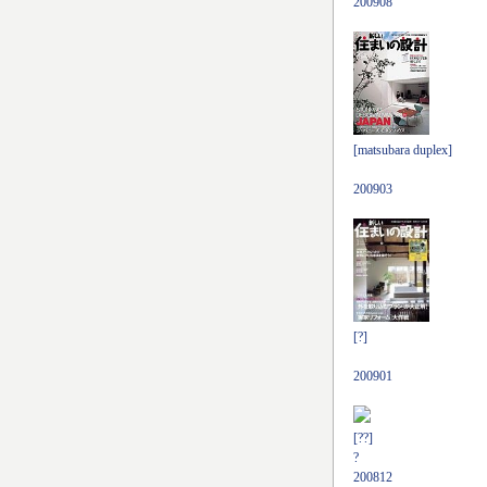
200908
[matsubara duplex]
200903
[?]
200901
[??]
?
200812