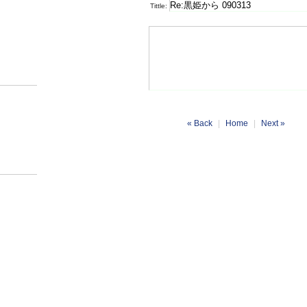
Tittle:
« Back
|
Home
|
Next »