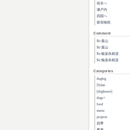
祖谷へ
瀬戸内
四国へ
新宿御苑
Comment
Re:葉山
Re:葉山
Re:愉楽犇弑逆
Re:愉楽犇弑逆
Categories
doglog
Dylan
[doghouse]
dogs+
food
music
projects
四季
蕎麦