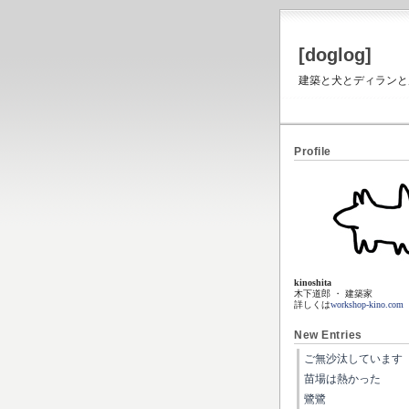
[doglog]
建築と犬とディランと虎と
Profile
kinoshita
木下道郎 ・ 建築家
詳しくは
workshop-kino.com
New Entries
ご無沙汰しています
苗場は熱かった
鷺鷺