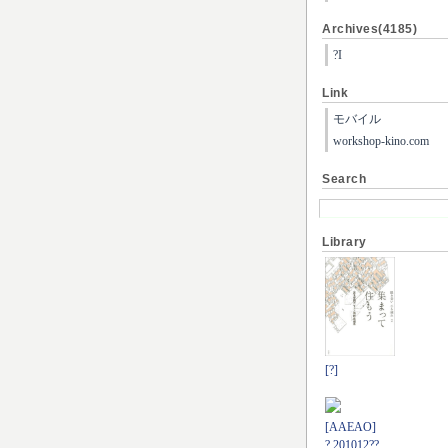
Archives(4185)
?I
Link
モバイル
workshop-kino.com
Search
Library
[?]
[AAEAO]
? 201012??