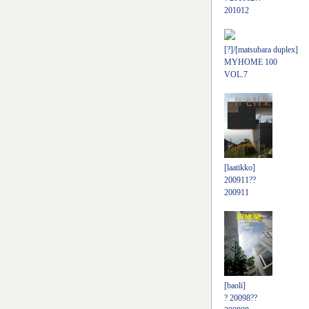
201012
[?]/[matsubara duplex]
MYHOME 100
VOL.7
[laatikko]
200911??
200911
[baoli]
? 20098??