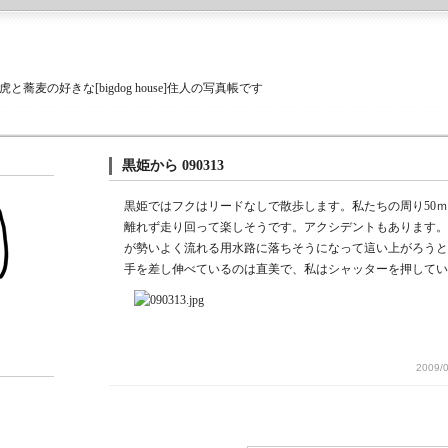
蕎麦の好きな[bigdog house]住人の写真帳です
黒姫から 090313
黒姫ではフクはリードなしで散歩します。私たちの周り50
離れず走り回って楽しそうです。アクシデントもあります。
が勢いよく流れる用水路に落ちそうになって這い上がろうと
手を差し伸べているのは直美で、私はシャッターを押してい
2009/0