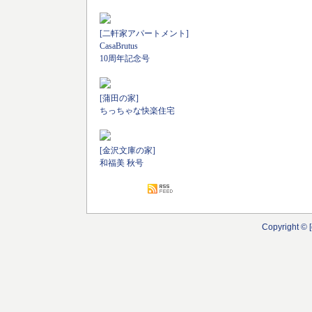
[二軒家アパートメント]
CasaBrutus
10周年記念号
[蒲田の家]
ちっちゃな快楽住宅
[金沢文庫の家]
和福美 秋号
Copyright © [