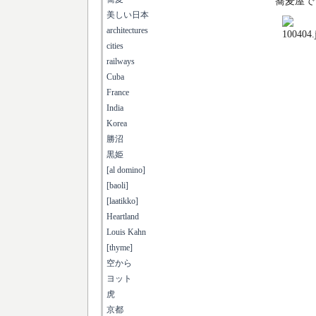
蕎麦屋で
美しい日本
architectures
cities
railways
Cuba
France
India
Korea
勝沼
黒姫
[al domino]
[baoli]
[laatikko]
Heartland
Louis Kahn
[thyme]
空から
ヨット
虎
京都