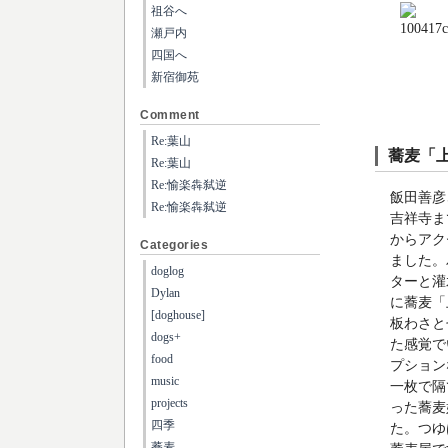
祖谷へ
瀬戸内
四国へ
新宿御苑
Comment
Re:葉山
蕎麦「
Re:葉山
Re:愉楽犇弑逆
飯田善彦
Re:愉楽犇弑逆
吉祥寺ま
からアク
Categories
ました。
doglog
ターと灌
Dylan
に蕎麦「
[doghouse]
板わさと
dogs+
た感覚で
food
プション
music
一枚で隔
projects
った蕎麦
四季
た。つゆ
蕎麦