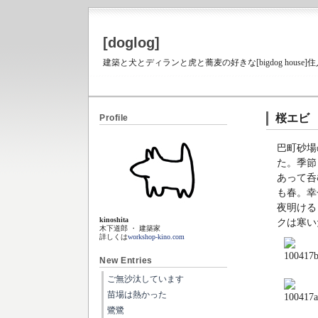
[doglog]
建築と犬とディランと虎と蕎麦の好きな[bigdog house
桜エビ
Profile
巴町砂場
た。季節
あって呑
も春。幸
夜明ける
kinoshita
クは寒い
木下道郎 ・ 建築家
詳しくは
workshop-kino.com
New Entries
ご無沙汰しています
苗場は熱かった
鷺鷺